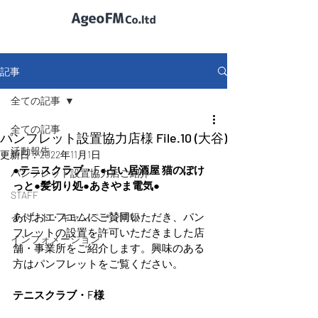
記事
全ての記事
全ての記事
パンフレット設置協力店様 File.10 (大谷)
活動報告
更新日：
2022年11月1日
●テニスクラブ・F●占い居酒屋 猫のぽけ
パンフレット設置協力店ご紹介
っと●髪切り処●あきやま電気
●
STAFF
あげおエフエムにご賛同いただき、パン
イベント・キャンペーン情報
フレットの設置を許可いただきました店
インフォメーション
舗・事業所をご紹介します。興味のある
方はパンフレットをご覧ください。
テニスクラブ・F様