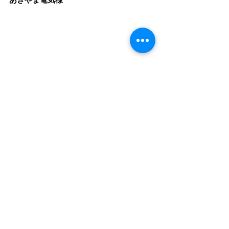
　あきやま電気様に、パンフレットを置
かせていただきました。ありがとうござ
います。
　上尾市立西中学校の近く、双葉台幼稚
園のはす向かいにお店を構えている「街
の電気屋さん」です。
　アンテナの取り付け工事や、ご家庭の
家電品周りの面倒を見ていただけるよう
です。何よりも個人的に気になったの
は、お店の前の浄水器です。水割り用
に、お水を分けていただけるのか気にな
るところです。もっとも、浄水器ごと買
った方がよいのですが。