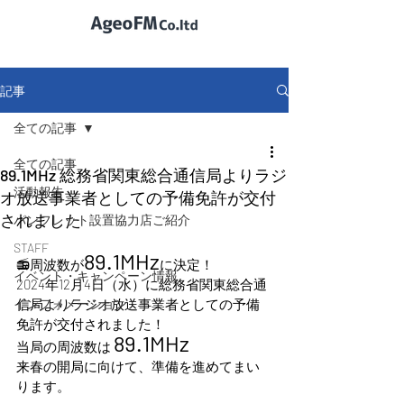
記事
全ての記事
全ての記事
89.1MHz 総務省関東総合通信局よりラジ
活動報告
オ放送事業者としての予備免許が交付
されました
パンフレット設置協力店ご紹介
STAFF
89.1MHz
📻️周波数が
に決定！
イベント・キャンペーン情報
2024年12月4日（水）に総務省関東総合通
インフォメーション
信局よりラジオ放送事業者としての予備
免許が交付されました！
89.1MHz
当局の周波数は 
来春の開局に向けて、準備を進めてまい
ります。