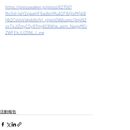
https://presswalker.jp/press/62756?
fbclid=IwY2xjawHF6adleHRuA2FlbQIxMQAB
Hb2CsVoVskpb9o1Vj_ytgz4GWAuqpcQbj4N2
oxT4JlZmyCSy9Tmy6C8WIw_aem_NagpMEr
ZWFEkJUZ0NLJ_ew
活動報告